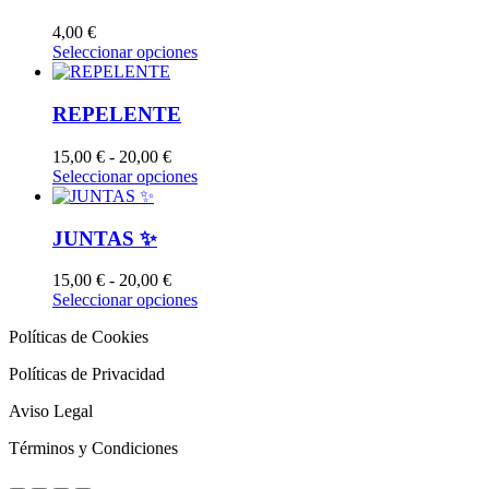
4,00
€
Seleccionar opciones
REPELENTE
Rango
15,00
€
-
20,00
€
de
Seleccionar opciones
precios:
desde
15,00 €
JUNTAS ✨
hasta
20,00 €
Rango
15,00
€
-
20,00
€
de
Seleccionar opciones
precios:
Políticas de Cookies
desde
15,00 €
Políticas de Privacidad
hasta
20,00 €
Aviso Legal
Términos y Condiciones