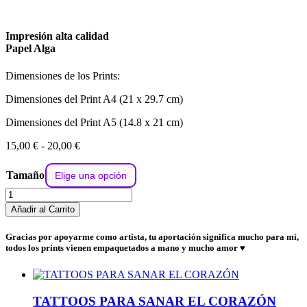
Impresión alta calidad
Papel Alga
Dimensiones de los Prints:
Dimensiones del Print A4 (21 x 29.7 cm)
Dimensiones del Print A5 (14.8 x 21 cm)
Rango
15,00
€
-
20,00
€
de
precios:
Tamaño
desde
AQUELARRE
15,00 €
cantidad
hasta
Añadir al Carrito
20,00 €
Gracias por apoyarme como artista, tu aportación significa mucho para mí,
todos los prints vienen empaquetados a mano y mucho amor ♥
TATTOOS PARA SANAR EL CORAZÓN